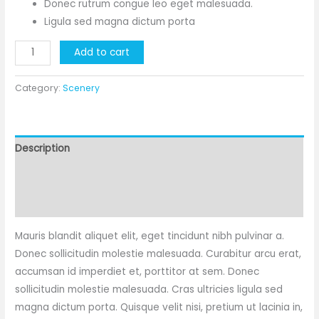
Donec rutrum congue leo eget malesuada.
Ligula sed magna dictum porta
Mount
Add to cart
Sainte-
Victoire
Category:
Scenery
quantity
Description
Additional information
Reviews (0)
Mauris blandit aliquet elit, eget tincidunt nibh pulvinar a.
Donec sollicitudin molestie malesuada. Curabitur arcu erat,
accumsan id imperdiet et, porttitor at sem. Donec
sollicitudin molestie malesuada. Cras ultricies ligula sed
magna dictum porta. Quisque velit nisi, pretium ut lacinia in,